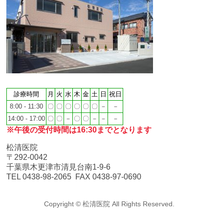
診療時間
月
火
水
木
金
土
日
祝日
8:00 - 11:30
〇
〇
〇
〇
〇
〇
－
－
14:00 - 17:00
〇
〇
－
〇
〇
－
－
－
※午後の受付時間は16:30までとなります
松清医院
〒292-0042
千葉県木更津市清見台南1-9-6
TEL 0438-98-2065 FAX 0438-97-0690
Copyright ©
松清医院
All Rights Reserved.